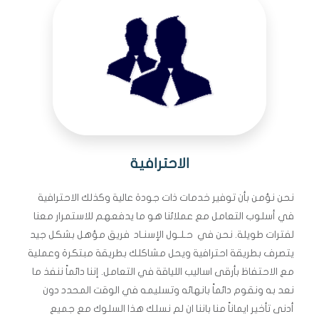
الاحترافية
نحن نؤمن بأن توفير خدمات ذات جودة عالية وكذلك الاحترافية
في أسلوب التعامل مع عملائنا هو ما يدفعهم للاستمرار معنا
لفترات طويلة. نحن في حـلـول الإسنـاد فريق مؤهل بشكل جيد
يتصرف بطريقة احترافية ويحل مشاكلك بطريقة مبتكرة وعملية
مع الاحتفاظ بأرقى اساليب اللياقة في التعامل. إننا دائماً ننفذ ما
نعد به ونقوم دائماً بانهائه وتسليمه في الوقت المحدد دون
أدنى تأخير ايماناً منا باننا ان لم نسلك هذا السلوك مع جميع